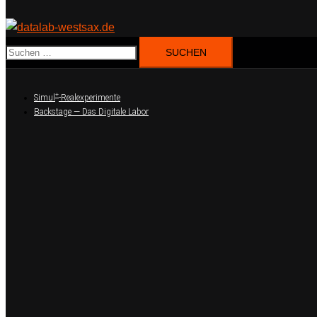
Suchen
nach:
+
Simul
-Realexperimente
Backstage — Das Digitale Labor