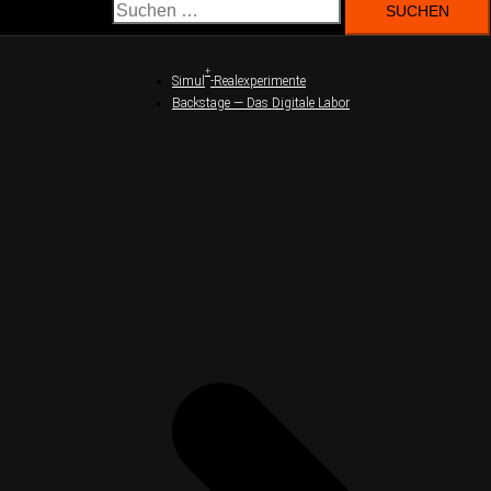
Suchen nach:
+
Simul
-Realexperimente
Backstage — Das Digitale Labor