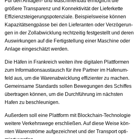
Für den Anla­gen- und Maschi­nen­bau ermöglicht die
größere Trans­parenz und Kon­nek­tiv­ität der Liefer­kette
Effizien­zsteigerungspoten­ziale. Beispiel­sweise kön­nen
Kapaz­ität­sen­g­pässe bei den Liefer­an­ten oder Verzögerun­
gen in der Zol­lab­wick­lung rechtzeit­ig fest­gestellt und deren
Auswirkun­gen auf die Fer­tig­stel­lung ein­er Mas­chine oder
Anlage eingeschätzt werden.
Die Häfen in Frankre­ich weit­en ihre dig­i­tal­en Plat­tfor­men
zum Infor­ma­tion­saus­tausch für ihre Part­ner im Hafenum­
feld aus, um die Waren­ab­wick­lung effizien­ter zu machen.
Gemein­same Stan­dards sollen Bewe­gun­gen des Schiffes
über­tra­gen kön­nen, um die Durch­führung im näch­sten
Hafen zu beschleunigen.
Außer­dem soll eine Plat­tform mit Blockchain-Tech­nolo­gie
weit­ere Verkehr­swege erschließen. Auf diese Weise kön­
nten Waren­ströme aufgeze­ich­net und der Trans­port opti­