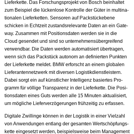
Liefer­kette. Das Forschung­spro­jekt von Bosch bein­hal­tet
zum Beispiel die lück­en­lose Kon­trolle der Güter in multi­na­
tionalen Liefer­ket­ten. Sen­soren auf Pack­stückebene
schick­en in Echtzeit zus­tand­srel­e­vante Dat­en an ein Gate­
way. Zusam­men mit Posi­tions­dat­en wer­den sie in die
Cloud gesendet und sind so unternehmen­süber­greifend
ver­wend­bar. Die Dat­en wer­den automa­tisiert über­tra­gen,
wenn sich das Pack­stück autonom an definierten Punk­ten
der Liefer­kette meldet. BMW erforscht an einem glob­alen
Liefer­an­ten­net­zw­erk mit diversen Logis­tik­di­en­stleis­tern.
Dabei sorgt ein auf kün­stlich­er Intel­li­genz basiertes Pro­
gramm für völ­lige Trans­parenz in der Liefer­kette. Die Posi­
tions­dat­en eines Guts wer­den alle 15 Minuten aktu­al­isiert,
um mögliche Liefer­verzögerun­gen frühzeit­ig zu erfassen.
Dig­i­tale Zwill­inge kön­nen in der Logis­tik in ein­er Vielzahl
von Anwen­dun­gen ent­lang der gesamten Wertschöp­fungs­
kette einge­set­zt wer­den, beispiel­sweise beim Man­age­ment