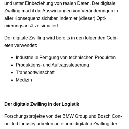
und unter Ein­beziehung von realen Dat­en. Der dig­i­tale
Zwill­ing macht die Auswirkun­gen von Verän­derun­gen in
aller Kon­se­quenz sicht­bar, indem er (/dieser) Opti­
mierungsan­sätze simuliert.
Der dig­i­tale Zwill­ing wird bere­its in den fol­gen­den Gebi­
eten verwendet:
Indus­trielle Fer­ti­gung von tech­nis­chen Produkten
Pro­duk­tions- und Auftragssteuerung
Trans­portwirtschaft
Medi­zin
Der dig­i­tale Zwill­ing in der Logistik
Forschung­spro­jek­te von der BMW Group und Bosch Con­
nect­ed Indus­try arbeit­en an einem dig­i­tal­en Zwill­ing der