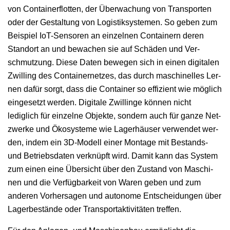
von Con­tain­er­flot­ten, der Überwachung von Trans­porten
oder der Gestal­tung von Logis­tiksys­te­men. So geben zum
Beispiel IoT-Sen­soren an einzel­nen Con­tain­ern deren
Stan­dort an und bewachen sie auf Schä­den und Ver­
schmutzung. Diese Dat­en bewe­gen sich in einen dig­i­tal­en
Zwill­ing des Con­tain­er­net­zes, das durch maschinelles Ler­
nen dafür sorgt, dass die Con­tain­er so effizient wie möglich
einge­set­zt wer­den. Dig­i­tale Zwill­inge kön­nen nicht
lediglich für einzelne Objek­te, son­dern auch für ganze Net­
zw­erke und Ökosys­teme wie Lager­häuser ver­wen­det wer­
den, indem ein 3D-Mod­ell ein­er Mon­tage mit Bestands-
und Betrieb­s­dat­en verknüpft wird. Damit kann das Sys­tem
zum einen eine Über­sicht über den Zus­tand von Maschi­
nen und die Ver­füg­barkeit von Waren geben und zum
anderen Vorher­sagen und autonome Entschei­dun­gen über
Lagerbestände oder Trans­portak­tiv­itäten treffen.