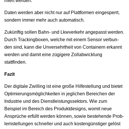
miert werden.
Dat­en wer­den aber nicht nur auf Plat­tfor­men einges­per­rt,
son­dern immer mehr auch automatisch.
Zukün­ftig sollen Bahn- und Lkwverkehr angepasst wer­den.
Durch Track­ing­box­en, welche mit einem Sen­sor ver­bun­
den sind, kann die Unversehrtheit von Con­tain­ern erkan­nt
wer­den und damit eine zügigere Zol­lab­wick­lung
stattfinden.
Faz­it
Der dig­i­tale Zwill­ing ist eine große Hil­festel­lung und bietet
Opti­mierungsmöglichkeit­en in jeglichen Bere­ichen der
Indus­trie und des Dien­stleis­tungssek­tors. Wie zum
Beispiel im Bere­ich des Pro­duk­t­de­signs, wom­it neue
Ansprüche erfüllt wer­den kön­nen, sowie beste­hende Prob­
lem­stel­lun­gen schneller und auch kostengün­stiger gelöst