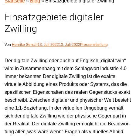
Startseite
»
Blog
»
Einsatzgebiete digitaler Zwilling
Einsatzgebiete digitaler
Zwilling
Von
Henrike Gersch
13. Juli 2022
13. Juli 2022
Pressemitteilung
Der dig­i­tale Zwill­ing oder auch auf Englisch „dig­i­tal twin“
wird in Zusam­men­hang mit dem Schlag­wort Indus­trie 4.0
immer bekan­nter. Der dig­i­tale Zwill­ing ist die exak­te
virtuelle Abbil­dung eines Pro­duk­ts oder Sys­tems, das die
spez­i­fis­chen Eigen­schaften des realen Gegen­stücks exakt
beschreibt. Zwis­chen dig­i­taler und physis­ch­er Welt beste­ht
eine 1:1‑Beziehung. In der virtuellen Umge­bung ver­hält
sich der dig­i­tale Zwill­ing wie der physis­che Gegen­part in
der Real­ität. Der dig­i­tale Zwill­ing ermöglicht die Beant­wor­
tung aller „was-wäre-wenn“-Fragen als virtuelles Abbild