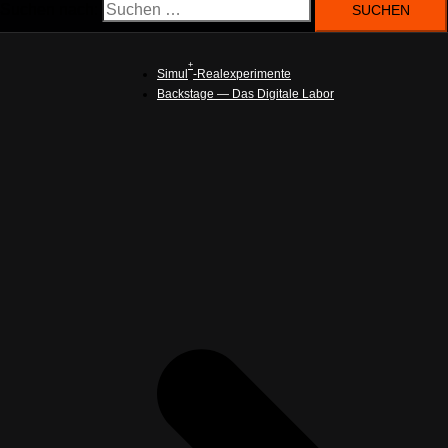
Suchen nach:
+
Simul
-Realexperimente
Backstage — Das Digitale Labor