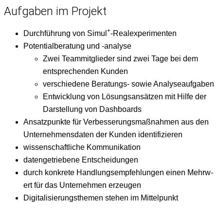
Aufgaben im Projekt
+
Durch­führung von Simul
-Real­ex­per­i­menten
Poten­tial­ber­atung und ‑analyse
Zwei Team­mit­glieder sind zwei Tage bei dem
entsprechen­den Kunden
ver­schiedene Beratungs- sowie Analyseaufgaben
Entwick­lung von Lösungsan­sätzen mit Hil­fe der
Darstel­lung von Dashboards
Ansatzpunk­te für Verbesserungs­maß­nah­men aus den
Unternehmens­dat­en der Kun­den identifizieren
wis­senschaftliche Kommunikation
datengetriebene Entschei­dun­gen
durch konkrete Hand­lungsempfehlun­gen einen Mehrw­
ert für das Unternehmen erzeugen
Dig­i­tal­isierungs­the­men ste­hen im Mittelpunkt