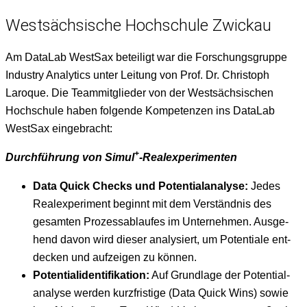
Westsächsische Hochschule Zwickau
Am Data­L­ab West­Sax beteiligt war die Forschungs­gruppe
Indus­try Ana­lyt­ics unter Leitung von Prof. Dr. Christoph
Laroque.
Die Team­mit­glieder von der West­säch­sis­chen
Hochschule haben fol­gende Kom­pe­ten­zen ins Data­L­ab
West­Sax eingebracht:
+
Durch­führung von Simul
-Real­ex­per­i­ment
en
Data Quick Checks und Poten­tial­analyse:
Jedes
Real­ex­per­i­ment begin­nt mit dem Ver­ständ­nis des
gesamten Prozess­ablaufes im Unternehmen. Aus­ge­
hend davon wird dieser analysiert, um Poten­tiale ent­
deck­en und aufzeigen zu können.
Poten­tiali­den­ti­fika­tion:
Auf Grund­lage der Poten­tial­
analyse wer­den kurzfristige (Data Quick Wins) sowie