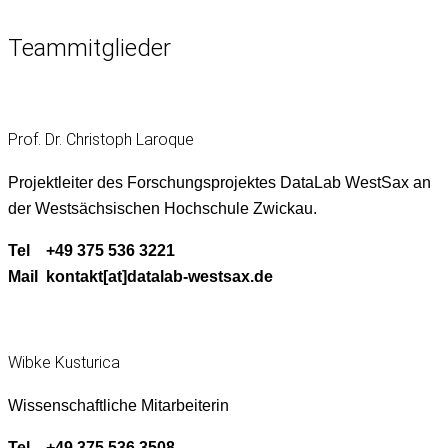
Teammitglieder
Prof. Dr. Christoph Laroque
Pro­jek­tleit­er des Forschung­spro­jek­tes Data­L­ab West­Sax an
der West­säch­sis­chen Hochschule Zwickau.
Tel +49 375 536 3221
Mail kontakt[at]datalab-westsax.de
Wibke Kusturica
Wis­senschaftliche Mitarbeiterin
Tel +49 375 536 3508