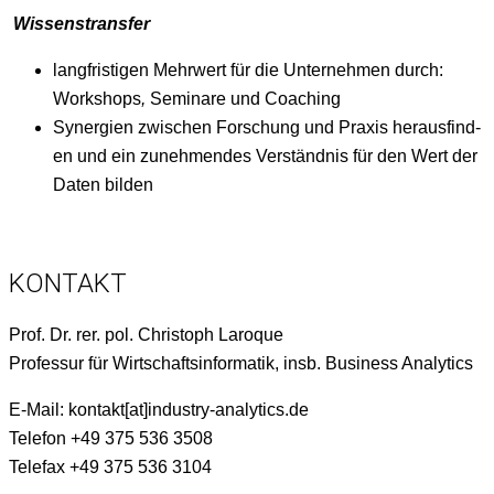
Wis­senstrans­fer
langfristi­gen Mehrw­ert für die Unternehmen durch:
Work­shops
,
Sem­i­nare und Coaching
Syn­ergien zwis­chen Forschung und Prax­is her­aus­find­
en und ein zunehmendes Ver­ständ­nis für den Wert der
Dat­en bilden
KONTAKT
Prof. Dr. rer. pol. Christoph Laroque
Pro­fes­sur für Wirtschaftsin­for­matik, insb. Busi­ness Analytics
E‑Mail: kontakt[at]industry-analytics.de
Tele­fon +49 375 536 3508
Tele­fax +49 375 536 3104