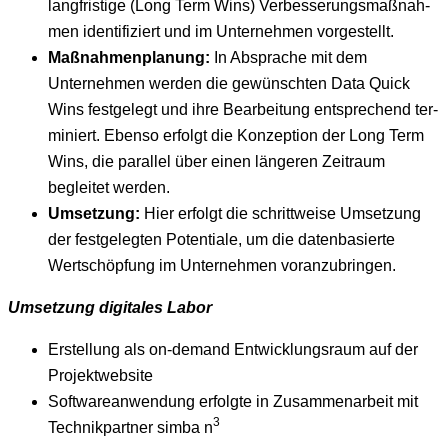
langfristige (Long Term Wins) Verbesserungs­maß­nah­
men iden­ti­fiziert und im Unternehmen vorgestellt.
Maß­nah­men­pla­nung:
In Absprache mit dem
Unternehmen wer­den die gewün­scht­en Data Quick
Wins fest­gelegt und ihre Bear­beitung entsprechend ter­
miniert. Eben­so erfol­gt die Konzep­tion der Long Term
Wins, die par­al­lel über einen län­geren Zeitraum
begleit­et werden.
Umset­zung:
Hier erfol­gt die schrit­tweise Umset­zung
der fest­gelegten Poten­tiale, um die daten­basierte
Wertschöp­fung im Unternehmen voranzubringen.
Umset­zung dig­i­tales Labor
Erstel­lung als on-demand Entwick­lungsraum auf der
Projektwebsite
Soft­ware­an­wen­dung erfol­gte in Zusam­me­nar­beit mit
3
Tech­nikpart­ner sim­ba n