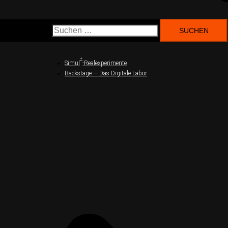
Suchen nach:
+
Simul
-Realexperimente
Backstage — Das Digitale Labor