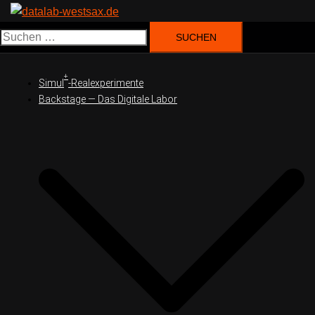
Suchen
nach:
+
Simul
-Realexperimente
Backstage — Das Digitale Labor