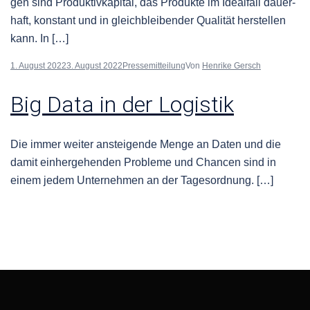
gen sind Pro­duk­tivkap­i­tal, das Pro­duk­te im Ide­al­fall dauer­
haft, kon­stant und in gle­ich­bleiben­der Qual­ität her­stellen
kann. In […]
1. August 2022
3. August 2022
Pressemitteilung
Von
Henrike Gersch
Big Data in der Logistik
Die immer weit­er ansteigende Menge an Dat­en und die
damit ein­herge­hen­den Prob­leme und Chan­cen sind in
einem jedem Unternehmen an der Tagesordnung. […]