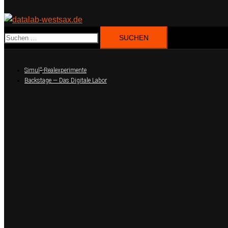
Suchen
nach:
+
Simul
-Realexperimente
Backstage — Das Digitale Labor