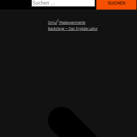
Suchen nach:
+
Simul
-Realexperimente
Backstage — Das Digitale Labor