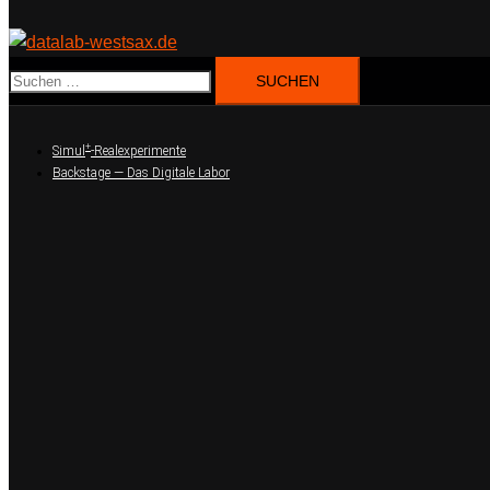
Suchen
nach:
+
Simul
-Realexperimente
Backstage — Das Digitale Labor