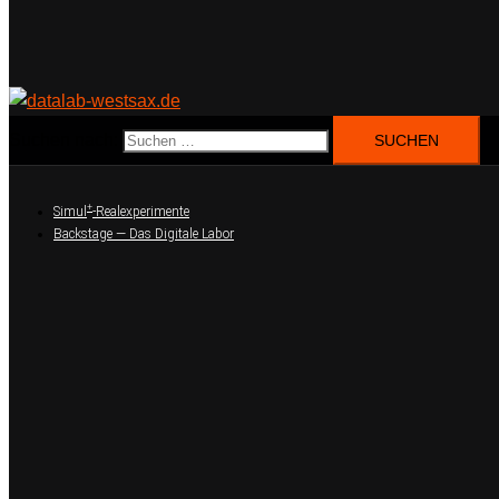
Suchen nach:
+
Simul
-Realexperimente
Backstage — Das Digitale Labor