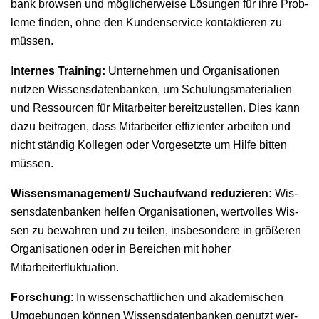
bank browsen und möglicher­weise Lösun­gen für ihre Prob­
leme find­en, ohne den Kun­denser­vice kon­tak­tieren zu
müssen.
I
nternes Train­ing:
Unternehmen und Organ­i­sa­tio­nen
nutzen Wis­sens­daten­banken, um Schu­lungs­ma­te­ri­alien
und Ressourcen für Mitar­beit­er bere­itzustellen. Dies kann
dazu beitra­gen, dass Mitar­beit­er effizien­ter arbeit­en und
nicht ständig Kol­le­gen oder Vorge­set­zte um Hil­fe bit­ten
müssen.
Wissensmanagement/ Suchaufwand reduzieren:
Wis­
sens­daten­banken helfen Organ­i­sa­tio­nen, wertvolles Wis­
sen zu bewahren und zu teilen, ins­beson­dere in größeren
Organ­i­sa­tio­nen oder in Bere­ichen mit hoher
Mitarbeiterfluktuation.
Forschung
: In wis­senschaftlichen und akademis­chen
Umge­bun­gen kön­nen Wis­sens­daten­banken genutzt wer­