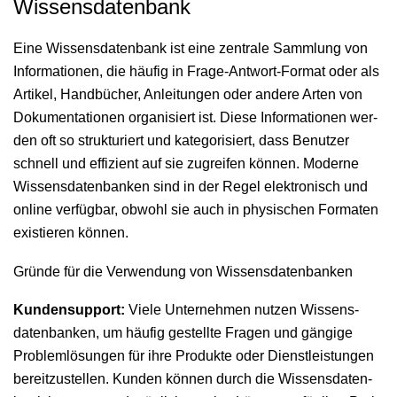
Wissensdatenbank
Eine Wis­sens­daten­bank ist eine zen­trale Samm­lung von
Infor­ma­tio­nen, die häu­fig in Frage-Antwort-For­mat oder als
Artikel, Hand­büch­er, Anleitun­gen oder andere Arten von
Doku­men­ta­tio­nen organ­isiert ist. Diese Infor­ma­tio­nen wer­
den oft so struk­turi­ert und kat­e­gorisiert, dass Benutzer
schnell und effizient auf sie zugreifen kön­nen. Mod­erne
Wis­sens­daten­banken sind in der Regel elek­tro­n­isch und
online ver­füg­bar, obwohl sie auch in physis­chen For­mat­en
existieren können.
Gründe für die Verwendung von Wissensdatenbanken
Kun­den­sup­port:
Viele Unternehmen nutzen Wis­sens­
daten­banken, um häu­fig gestellte Fra­gen und gängige
Prob­lem­lö­sun­gen für ihre Pro­duk­te oder Dien­stleis­tun­gen
bere­itzustellen. Kun­den kön­nen durch die Wis­sens­daten­