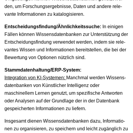
den, um Forschungsergeb­nisse, Dat­en und andere rel­e­
vante Infor­ma­tio­nen zu katalogisieren.
Entscheidungsfindung/Ähnlichkeitssuche:
In eini­gen
Fällen kön­nen Wis­sens­daten­banken zur Unter­stützung der
Entschei­dungs­find­ung ver­wen­det wer­den, indem sie rel­e­
vantes Wis­sen und Infor­ma­tio­nen bere­it­stellen, die bei der
Bew­er­tung von Optio­nen nüt­zlich sind.
Stam­m­daten­hal­tung/ERP-Sys­tem:
Inte­gra­tion von KI-Sys­te­men:
Manch­mal wer­den Wis­sens­
daten­banken von Kün­stlich­er Intel­li­genz oder
maschinellem Ler­nen genutzt, um spez­i­fis­che Antworten
oder Analy­sen auf der Grund­lage der in der Daten­bank
gespe­icherten Infor­ma­tio­nen zu liefern.
Ins­ge­samt dienen Wis­sens­daten­banken dazu, Infor­ma­tio­
nen zu organ­isieren, zu spe­ich­ern und leicht zugänglich zu