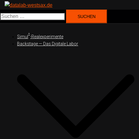
Suchen
nach:
+
Simul
-Realexperimente
Backstage — Das Digitale Labor