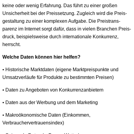
keine oder wenig Erfahrung. Das führt zu ein­er großen
Unsicher­heit bei der Preis­set­zung. Zugle­ich wird die Preis­
gestal­tung zu ein­er kom­plex­en Auf­gabe. Die Preis­trans­
parenz im Inter­net sorgt dafür, dass in vie­len Branchen Preis­
druck, beispiel­sweise durch inter­na­tionale Konkur­renz,
herrscht.
Welche Dat­en kön­nen hier helfen?
• His­torische Mark­t­dat­en (eigene Mark­t­preis­punk­te und
Umsatzver­läufe für Pro­duk­te zu bes­timmten Preisen)
• Dat­en zu Ange­boten von Konkurrenzanbietern
• Dat­en aus der Wer­bung und dem Marketing
• Makroökonomis­che Dat­en (Einkom­men,
Verbrauchervertrauensindex)