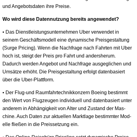
und Ange­bots­dat­en ihre Preise.
Wo wird diese Daten­nutzung bere­its angewendet?
• Das Dien­stleis­tung­sun­ternehmen Uber ver­wen­det in
seinem Geschäftsmod­ell eine dynamis­che Preis­gestal­tung
(Surge Pric­ing). Wenn die Nach­frage nach Fahrten mit Uber
hoch ist, steigt der Preis pro Fahrt und ander­sherum.
Dadurch wer­den Ange­bot und Nach­frage aus­geglichen und
Umsätze erhöht. Die Preis­gestal­tung erfol­gt daten­basiert
über die Uber-Plattform.
• Der Flug-und Raum­fahrtech­nikkonz­ern Boe­ing bes­timmt
den Wert von Flugzeu­gen indi­vidu­ell und daten­basiert unter
anderem in Abhängigkeit von Alter und Zus­tand der Mas­
chine. Auch Dat­en zur aktuellen Mark­t­lage bes­timmter Mod­
elle fließen in die Preis­set­zung ein.