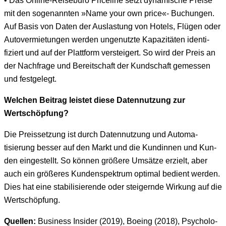
• Das Online-Reise­büro Price­line set­zt dynamis­che Preise
mit den soge­nan­nten »Name your own price«- Buchun­gen.
Auf Basis von Dat­en der Aus­las­tung von Hotels, Flü­gen oder
Autover­mi­etun­gen wer­den ungenutzte Kapaz­itäten iden­ti­
fiziert und auf der Plat­tform ver­steigert. So wird der Preis an
der Nach­frage und Bere­itschaft der Kund­schaft gemessen
und festgelegt.
Welchen Beitrag leis­tet diese Daten­nutzung zur
Wertschöpfung?
Die Preis­set­zung ist durch Daten­nutzung und Automa­
tisierung bess­er auf den Markt und die Kundin­nen und Kun­
den eingestellt. So kön­nen größere Umsätze erzielt, aber
auch ein größeres Kun­den­spek­trum opti­mal bedi­ent wer­den.
Dies hat eine sta­bil­isierende oder steigernde Wirkung auf die
Wertschöpfung.
Quellen:
Busi­ness Insid­er (2019), Boe­ing (2018), Psy­chol­o­