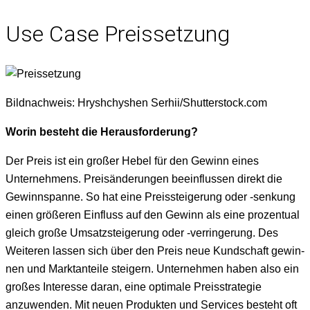
Use Case Preissetzung
Bild­nach­weis: Hryshchyshen Serhii/Shutterstock.com
Worin beste­ht die Herausforderung?
Der Preis ist ein großer Hebel für den Gewinn eines
Unternehmens. Preisän­derun­gen bee­in­flussen direkt die
Gewinnspanne. So hat eine Preis­steigerung oder ‑senkung
einen größeren Ein­fluss auf den Gewinn als eine prozen­tu­al
gle­ich große Umsatzsteigerung oder ‑ver­ringerung. Des
Weit­eren lassen sich über den Preis neue Kund­schaft gewin­
nen und Mark­tan­teile steigern. Unternehmen haben also ein
großes Inter­esse daran, eine opti­male Preis­strate­gie
anzuwen­den. Mit neuen Pro­duk­ten und Ser­vices beste­ht oft