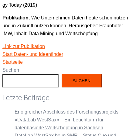
gy Today (2019)
Pub­lika­tion:
Wie Unternehmen Dat­en heute schon nutzen
und in Zukun­ft nutzen kön­nen. Her­aus­ge­ber: Fraun­hofer
IMW, Inhalt: Data Min­ing und Wertschöpfung
Link zur Publikation
Start Dat­en- und Ideenfinder
Start­seite
Suchen
SUCHEN
Letzte Beiträge
Erfolgreicher Abschluss des Forschungsprojekts
»DataLab WestSax« – Ein Leuchtturm für
datenbasierte Wertschöpfung in Sachsen
DataLab WestSax beim SMR – Status Quo und