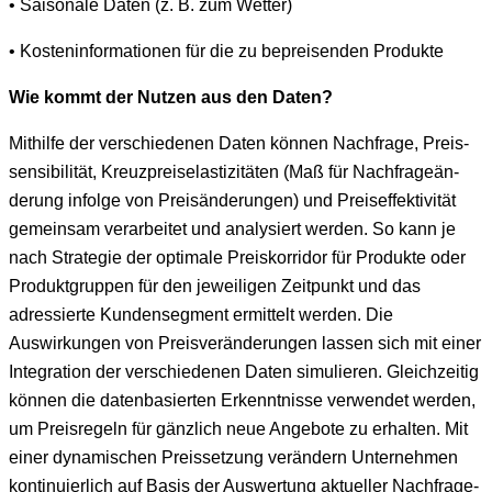
• Saisonale Dat­en (z. B. zum Wetter)
• Kosten­in­for­ma­tio­nen für die zu bepreisenden Produkte
Wie kommt der Nutzen aus den Daten?
Mith­il­fe der ver­schiede­nen Dat­en kön­nen Nach­frage, Preis­
sensi­bil­ität, Kreuzpreise­las­tiz­itäten (Maß für Nach­frageän­
derung infolge von Preisän­derun­gen) und Preis­ef­fek­tiv­ität
gemein­sam ver­ar­beit­et und analysiert wer­den. So kann je
nach Strate­gie der opti­male Preisko­r­ri­dor für Pro­duk­te oder
Pro­duk­t­grup­pen für den jew­eili­gen Zeit­punkt und das
adressierte Kun­denseg­ment ermit­telt wer­den. Die
Auswirkun­gen von Preisverän­derun­gen lassen sich mit ein­er
Inte­gra­tion der ver­schiede­nen Dat­en simulieren. Gle­ichzeit­ig
kön­nen die daten­basierten Erken­nt­nisse ver­wen­det wer­den,
um Preis­regeln für gän­zlich neue Ange­bote zu erhal­ten. Mit
ein­er dynamis­chen Preis­set­zung verän­dern Unternehmen
kon­tinuier­lich auf Basis der Auswer­tung aktueller Nach­frage-