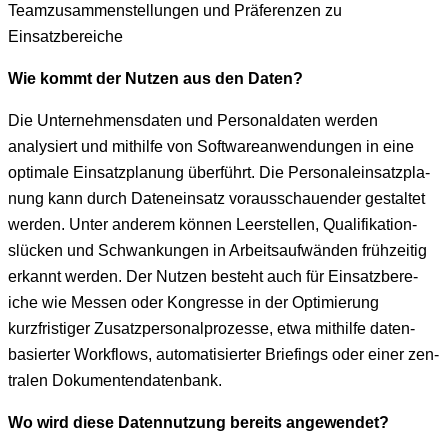
Teamzusam­men­stel­lun­gen und Präferen­zen zu
Einsatzbereiche
Wie kommt der Nutzen aus den Daten?
Die Unternehmens­dat­en und Per­son­al­dat­en wer­den
analysiert und mith­il­fe von Soft­ware­an­wen­dun­gen in eine
opti­male Ein­satz­pla­nung über­führt. Die Per­son­alein­satz­pla­
nung kann durch Datenein­satz vorauss­chauen­der gestal­tet
wer­den. Unter anderem kön­nen Leer­stellen, Qual­i­fika­tion­
slück­en und Schwankun­gen in Arbeit­saufwän­den frühzeit­ig
erkan­nt wer­den. Der Nutzen beste­ht auch für Ein­satzbere­
iche wie Messen oder Kon­gresse in der Opti­mierung
kurzfristiger Zusatzper­son­al­prozesse, etwa mith­il­fe daten­
basiert­er Work­flows, automa­tisiert­er Brief­in­gs oder ein­er zen­
tralen Dokumentendatenbank.
Wo wird diese Daten­nutzung bere­its angewendet?