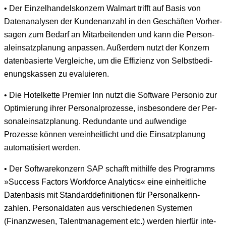
• Der Einzel­han­del­skonz­ern Wal­mart trifft auf Basis von
Date­n­analy­sen der Kun­de­nan­zahl in den Geschäften Vorher­
sagen zum Bedarf an Mitar­bei­t­en­den und kann die Per­son­
alein­satz­pla­nung anpassen. Außer­dem nutzt der Konz­ern
daten­basierte Ver­gle­iche, um die Effizienz von Selb­st­be­di­
enungskassen zu evaluieren.
• Die Hotelkette Pre­mier Inn nutzt die Soft­ware Per­so­nio zur
Opti­mierung ihrer Per­son­al­prozesse, ins­beson­dere der Per­
son­alein­satz­pla­nung. Redun­dante und aufwendi­ge
Prozesse kön­nen vere­in­heitlicht und die Ein­satz­pla­nung
automa­tisiert werden.
• Der Soft­warekonz­ern SAP schafft mith­il­fe des Pro­gramms
»Suc­cess Fac­tors Work­force Ana­lyt­ics« eine ein­heitliche
Daten­ba­sis mit Stan­dard­de­f­i­n­i­tio­nen für Per­son­alkenn­
zahlen. Per­son­al­dat­en aus ver­schiede­nen Sys­te­men
(Finanzwe­sen, Tal­ent­man­age­ment etc.) wer­den hier­für inte­