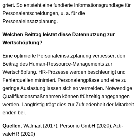
gri­ert. So entste­ht eine fundierte Infor­ma­tion­s­grund­lage für
Per­son­alentschei­dun­gen, u. a. für die
Personaleinsatzplanung.
Welchen Beitrag leis­tet diese Daten­nutzung zur
Wertschöpfung?
Eine opti­mierte Per­son­alein­satz­pla­nung verbessert den
Beitrag des Human-Ressource-Man­age­ments zur
Wertschöp­fung. HR-Prozesse wer­den beschle­u­nigt und
Fehlerquellen min­imiert. Per­son­aleng­pässe und eine zu
geringe Aus­las­tung lassen sich so ver­mei­den. Notwendi­ge
Qual­i­fika­tion­s­maß­nah­men kön­nen frühzeit­ig ange­gan­gen
wer­den. Langfristig trägt dies zur Zufrieden­heit der Mitar­bei­t­
en­den bei.
Quellen:
Wal­mart (2017), Per­so­nio GmbH (2020), Acti­
vateHR (2020)