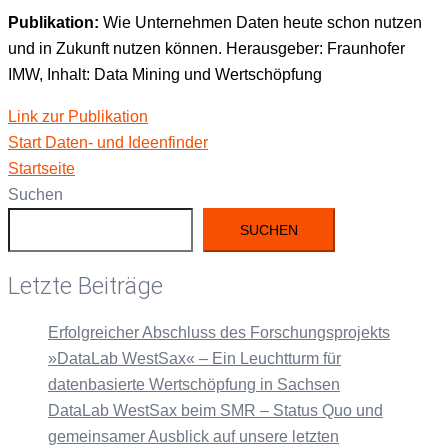
Pub­lika­tion:
Wie Unternehmen Dat­en heute schon nutzen
und in Zukun­ft nutzen kön­nen. Her­aus­ge­ber: Fraun­hofer
IMW, Inhalt: Data Min­ing und Wertschöpfung
Link zur Publikation
Start Dat­en- und Ideenfinder
Start­seite
Suchen
SUCHEN
Letzte Beiträge
Erfolgreicher Abschluss des Forschungsprojekts
»DataLab WestSax« – Ein Leuchtturm für
datenbasierte Wertschöpfung in Sachsen
DataLab WestSax beim SMR – Status Quo und
gemeinsamer Ausblick auf unsere letzten