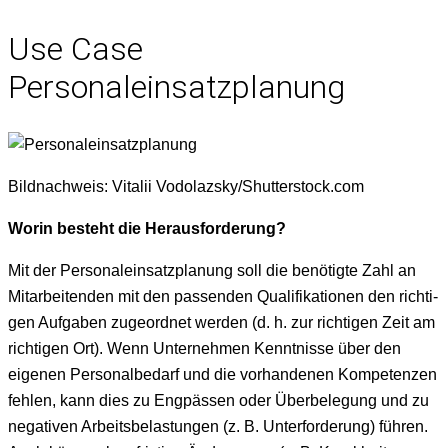
Use Case
Personaleinsatzplanung
Bild­nach­weis: Vitalii Vodolazsky/Shutterstock.com
Worin beste­ht die Herausforderung?
Mit der Per­son­alein­satz­pla­nung soll die benötigte Zahl an
Mitar­bei­t­en­den mit den passenden Qual­i­fika­tio­nen den richti­
gen Auf­gaben zuge­ord­net wer­den (d. h. zur richti­gen Zeit am
richti­gen Ort). Wenn Unternehmen Ken­nt­nisse über den
eige­nen Per­son­albe­darf und die vorhan­de­nen Kom­pe­ten­zen
fehlen, kann dies zu Eng­pässen oder Über­bele­gung und zu
neg­a­tiv­en Arbeits­be­las­tun­gen (z. B. Unter­forderung) führen.