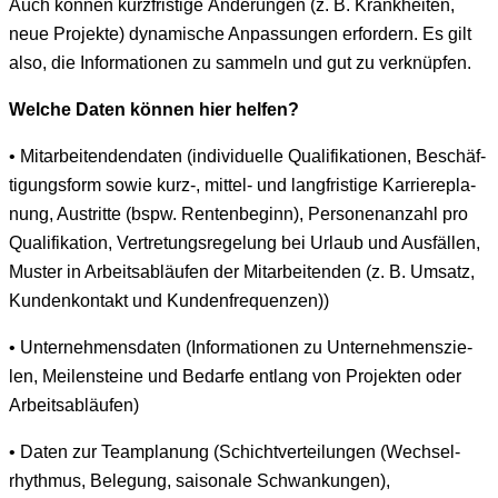
Auch kön­nen kurzfristige Änderun­gen (z. B. Krankheit­en,
neue Pro­jek­te) dynamis­che Anpas­sun­gen erfordern. Es gilt
also, die Infor­ma­tio­nen zu sam­meln und gut zu verknüpfen.
Welche Dat­en kön­nen hier helfen?
• Mitar­bei­t­en­den­dat­en (indi­vidu­elle Qual­i­fika­tio­nen, Beschäf­
ti­gungs­form sowie kurz‑, mit­tel- und langfristige Kar­ri­ere­pla­
nung, Aus­tritte (bspw. Renten­be­ginn), Per­so­n­e­nan­zahl pro
Qual­i­fika­tion, Vertre­tungsregelung bei Urlaub und Aus­fällen,
Muster in Arbeitsabläufen der Mitar­bei­t­en­den (z. B. Umsatz,
Kun­denkon­takt und Kundenfrequenzen))
• Unternehmens­dat­en (Infor­ma­tio­nen zu Unternehmen­szie­
len, Meilen­steine und Bedarfe ent­lang von Pro­jek­ten oder
Arbeitsabläufen)
• Dat­en zur Team­pla­nung (Schichtverteilun­gen (Wech­sel­
rhyth­mus, Bele­gung, saisonale Schwankun­gen),