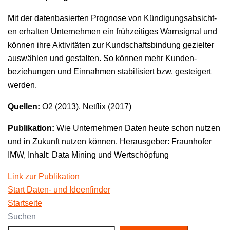
Mit der daten­basierten Prog­nose von Kündi­gungsab­sicht­
en erhal­ten Unternehmen ein frühzeit­iges Warnsignal und
kön­nen ihre Aktiv­itäten zur Kund­schafts­bindung geziel­ter
auswählen und gestal­ten. So kön­nen mehr Kun­den­
beziehun­gen und Ein­nah­men sta­bil­isiert bzw. gesteigert
werden.
Quellen:
O2 (2013), Net­flix (2017)
Pub­lika­tion:
Wie Unternehmen Dat­en heute schon nutzen
und in Zukun­ft nutzen kön­nen. Her­aus­ge­ber: Fraun­hofer
IMW, Inhalt: Data Min­ing und Wertschöpfung
Link zur Publikation
Start Dat­en- und Ideenfinder
Start­seite
Suchen