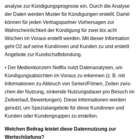
analyse zur Kündi­gung­sprog­nose ein. Durch die Analyse
der Dat­en wer­den Muster für Kündi­gun­gen erstellt. Damit
kön­nen für jeden Ver­tragspart­ner Vorher­sagen zur
Wahrschein­lichkeit der Kündi­gung für zwei bis acht
Wochen im Voraus erstellt wer­den. Mit dieser Infor­ma­tion
geht O2 auf seine Kundin­nen und Kun­den zu und erstellt
Ange­bote zur Kundschaftsbindung.
• Der Medi­enkonz­ern Net­flix nutzt Date­n­analy­sen, um
Kündi­gungsab­sicht­en im Voraus zu erken­nen (z. B. mit
Infor­ma­tio­nen zu Abbruch von Serien/Filmen, Zeit­en zwis­
chen der Nutzung, sink­ende Nutzungs­dauer pro Besuch im
Zeitver­lauf, Bew­er­tun­gen). Diese Infor­ma­tio­nen wer­den
genutzt, um Spezialange­bote für diese Kundin­nen und
Kun­den oder Kun­den­grup­pen zu erstellen.
Welchen Beitrag leis­tet diese Daten­nutzung zur
Wertschöpfung?