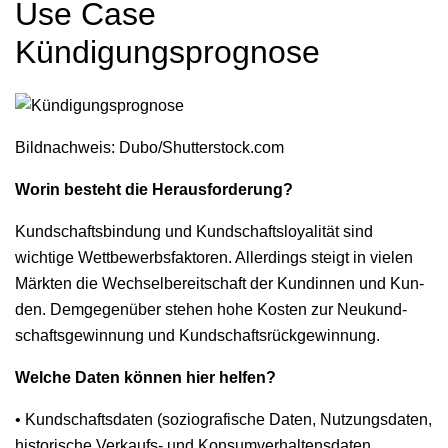
Use Case
Kündigungsprognose
Bild­nach­weis: Dubo/Shutterstock.com
Worin beste­ht die Herausforderung?
Kund­schafts­bindung und Kund­schaft­sloy­al­ität sind
wichtige Wet­tbe­werb­s­fak­toren. Allerd­ings steigt in vie­len
Märk­ten die Wech­sel­bere­itschaft der Kundin­nen und Kun­
den. Demge­genüber ste­hen hohe Kosten zur Neukund­
schafts­gewin­nung und Kundschaftsrückgewinnung.
Welche Dat­en kön­nen hier helfen?
• Kund­schafts­dat­en (soziografis­che Dat­en, Nutzungs­dat­en,
his­torische Verkaufs- und Kon­sumver­hal­tens­dat­en,