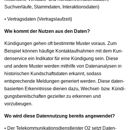
Suchver­läufe, Stam­m­dat­en, Interaktionsdaten)
• Ver­trags­dat­en (Ver­tragslaufzeit)
Wie kommt der Nutzen aus den Daten?
Kündi­gun­gen gehen oft bes­timmte Muster voraus. Zum
Beispiel kön­nen häu­fige Kon­tak­tauf­nah­men mit dem Kun­
denser­vice ein Indika­tor für eine Kündi­gung sein. Diese
und andere Muster wer­den mith­il­fe von Date­n­analy­sen in
his­torischen Kund­schafts­dat­en erkan­nt, sodass
entsprechende Mel­dun­gen gener­iert wer­den. Diese daten­
basierten Erken­nt­nisse dienen dazu, Wech­sel- bzw. Kündi­
gungs­bere­itschaften geziel­ter zu erken­nen und
vorzubeugen.
Wo wird diese Daten­nutzung bere­its angewendet?
• Der Telekom­mu­nika­tions­di­en­stleis­ter O2 set­zt Date­n­