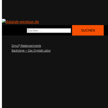
Suchen nach:
+
Simul
-Realexperimente
Backstage — Das Digitale Labor