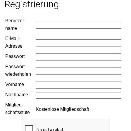
Registrierung
Benutzer­
name
E‑Mail-
Adresse
Pass­wort
Pass­wort
wiederholen
Vor­name
Nach­name
Mit­glied­
Kosten­lose Mit­glied­schaft
schaftsstufe