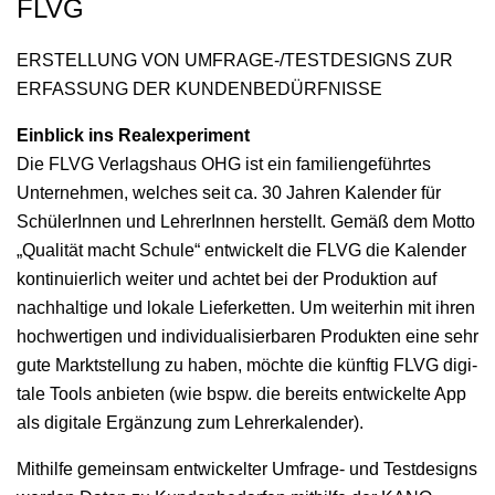
FLVG
ERSTELLUNG VON UMFRAGE-/TESTDESIGNS ZUR
ERFASSUNG DER KUNDENBEDÜRFNISSE
Ein­blick ins Real­ex­per­i­ment
Die FLVG Ver­lagshaus OHG ist ein fam­i­lienge­führtes
Unternehmen, welch­es seit ca. 30 Jahren Kalen­der für
Schü­lerIn­nen und LehrerIn­nen her­stellt. Gemäß dem Mot­to
„Qual­ität macht Schule“ entwick­elt die FLVG die Kalen­der
kon­tinuier­lich weit­er und achtet bei der Pro­duk­tion auf
nach­haltige und lokale Liefer­ket­ten. Um weit­er­hin mit ihren
hochw­er­ti­gen und indi­vid­u­al­isier­baren Pro­duk­ten eine sehr
gute Mark­t­stel­lung zu haben, möchte die kün­ftig FLVG dig­i­
tale Tools anbi­eten (wie bspw. die bere­its entwick­elte App
als dig­i­tale Ergänzung zum Lehrerkalender).
Mith­il­fe gemein­sam entwick­el­ter Umfrage- und Test­de­signs