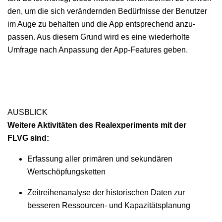
den, um die sich verän­dern­den Bedürfnisse der Benutzer
im Auge zu behal­ten und die App entsprechend anzu­
passen. Aus diesem Grund wird es eine wieder­holte
Umfrage nach Anpas­sung der App-Fea­tures geben.
AUSBLICK
Weit­ere Aktiv­itäten des Real­ex­per­i­ments mit der
FLVG sind:
Erfas­sung aller primären und sekundären
Wertschöpfungsketten
Zeitrei­hen­analyse der his­torischen Dat­en zur
besseren Ressourcen- und Kapazitätsplanung