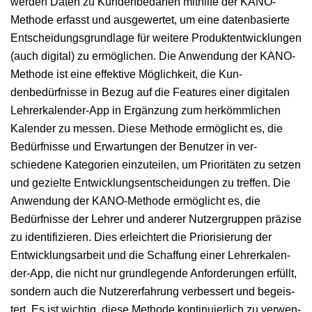
wer­den Dat­en zu Kun­denbe­dar­fen mith­il­fe der KANO-
Meth­ode erfasst und aus­gew­ertet, um eine daten­basierte
Entschei­dungs­grund­lage für weit­ere Pro­duk­ten­twick­lun­gen
(auch dig­i­tal) zu ermöglichen. Die Anwen­dung der KANO-
Meth­ode ist eine effek­tive Möglichkeit, die Kun­
denbedürfnisse in Bezug auf die Fea­tures ein­er dig­i­tal­en
Lehrerkalen­der-App in Ergänzung zum herkömm­lichen
Kalen­der zu messen. Diese Meth­ode ermöglicht es, die
Bedürfnisse und Erwartun­gen der Benutzer in ver­
schiedene Kat­e­gorien einzuteilen, um Pri­or­itäten zu set­zen
und gezielte Entwick­lungsentschei­dun­gen zu tre­f­fen. Die
Anwen­dung der KANO-Meth­ode ermöglicht es, die
Bedürfnisse der Lehrer und ander­er Nutzer­grup­pen präzise
zu iden­ti­fizieren. Dies erle­ichtert die Pri­or­isierung der
Entwick­lungsar­beit und die Schaf­fung ein­er Lehrerkalen­
der-App, die nicht nur grundle­gende Anforderun­gen erfüllt,
son­dern auch die Nutzer­erfahrung verbessert und begeis­
tert. Es ist wichtig, diese Meth­ode kon­tinuier­lich zu ver­wen­