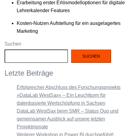
Erar­beitung erster Erlös­mod­el­lop­tio­nen für dig­i­tale
Lehrerkalen­der Features
Kosten-Nutzen Auf­stel­lung für ein aus­ge­lagertes
Marketing
Suchen
SUCHEN
Letzte Beiträge
Erfolgreicher Abschluss des Forschungsprojekts
»DataLab WestSax« – Ein Leuchtturm für
datenbasierte Wertschöpfung in Sachsen
DataLab WestSax beim SMR – Status Quo und
gemeinsamer Ausblick auf unsere letzten
Projektmonate
Weiterer Workshop in Power BI durchgeführt!