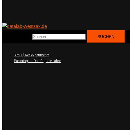
Suchen nach:
+
Simul
-Realexperimente
Backstage — Das Digitale Labor