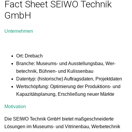
Fact Sheet SEIWO Technik
GmbH
Unternehmen
Ort: Drebach
Branche: Muse­ums- und Ausstel­lungs­bau, Wer­
betech­nik, Büh­nen- und Kulissenbau
Daten­typ: (his­torische) Auf­trags­dat­en, Projektdaten
Wertschöp­fung: Opti­mierung der Pro­duk­tions- und
Kapaz­ität­s­pla­nung, Erschließung neuer Märkte
Moti­va­tion
Die SEIWO Tech­nik GmbH bietet maßgeschnei­derte
Lösun­gen im Muse­ums- und Vit­ri­nen­bau, Wer­betech­nik