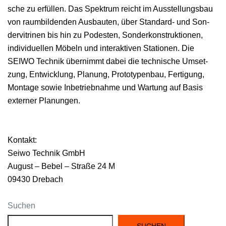
sche zu erfüllen. Das Spek­trum reicht im Ausstel­lungs­bau
von raum­bilden­den Aus­baut­en, über Stan­dard- und Son­
dervit­ri­nen bis hin zu Podesten, Son­derkon­struk­tio­nen,
indi­vidu­ellen Möbeln und inter­ak­tiv­en Sta­tio­nen. Die
SEIWO Tech­nik übern­immt dabei die tech­nis­che Umset­
zung, Entwick­lung, Pla­nung, Pro­to­typen­bau, Fer­ti­gung,
Mon­tage sowie Inbe­trieb­nahme und Wartung auf Basis
extern­er Pla­nun­gen.
Kon­takt:
Sei­wo Tech­nik GmbH
August – Bebel – Straße 24 M
09430 Drebach
Suchen
SUCHEN