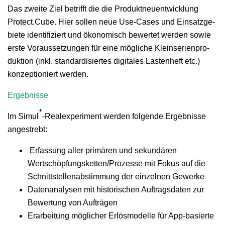
Das zweite Ziel bet­rifft die die Pro­duk­t­neuen­twick­lung
Protect.Cube. Hier sollen neue Use-Cas­es und Ein­satzge­
bi­ete iden­ti­fiziert und ökonomisch bew­ertet wer­den sowie
erste Voraus­set­zun­gen für eine mögliche Klein­se­rien­pro­
duk­tion (inkl. stan­dar­d­isiertes dig­i­tales Las­ten­heft etc.)
konzep­tion­iert werden.
Ergeb­nisse
+
Im Simul
-Real­ex­per­i­ment wer­den fol­gende Ergeb­nisse
angestrebt:
Erfas­sung aller primären und sekundären
Wertschöpfungsketten/Prozesse mit Fokus auf die
Schnittstel­len­ab­stim­mung der einzel­nen Gewerke
Date­n­analy­sen mit his­torischen Auf­trags­dat­en zur
Bew­er­tung von Aufträgen
Erar­beitung möglich­er Erlös­mod­elle für App-basierte