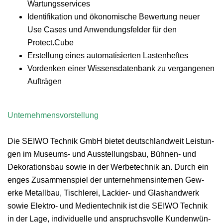
Wartungsservices
Iden­ti­fika­tion und ökonomis­che Bew­er­tung neuer
Use Cas­es und Anwen­dungs­felder für den
Protect.Cube
Erstel­lung eines automa­tisierten Lastenheftes
Vor­denken ein­er Wis­sens­daten­bank zu ver­gan­genen
Aufträgen
Unternehmensvorstel­lung
Die SEIWO Tech­nik GmbH bietet deutsch­landweit Leis­tun­
gen im Muse­ums- und Ausstel­lungs­bau, Büh­nen- und
Deko­ra­tions­bau sowie in der Wer­betech­nik an. Durch ein
enges Zusam­men­spiel der unternehmensin­ter­nen Gew­
erke Met­all­bau, Tis­chlerei, Lack­i­er- und Glashandw­erk
sowie Elek­tro- und Medi­en­tech­nik ist die SEIWO Tech­nik
in der Lage, indi­vidu­elle und anspruchsvolle Kun­den­wün­