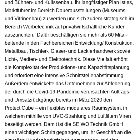
und Büh­nen- und Kulis­senbau. Ihr langfristiger Plan ist es,
Mark­t­führer im Bere­ich Dauer­ausstel­lun­gen (Muse­ums-
und Vit­ri­nen­bau) zu wer­den und sich zudem strate­gisch im
Bere­ich Wer­betech­nik auf pri­vatwirtschaftliche Kun­den
auszuricht­en. Dafür beschäfti­gen sie mehr als 60 Mitar­
bei­t­ende in den Fach­bere­ichen Entwicklung/ Kon­struk­tion,
Met­all­bau, Tischler‑, Glaser- und Lack­ier­handw­erk sowie
Licht‑, Medi­en- und Elek­trotech­nik. Diese Vielfalt erhöht
die Kom­plex­ität der Pro­duk­tions- und Kapaz­ität­s­pla­nung
und erfordert eine inten­sive Schnittstel­len­ab­stim­mung.
Außer­dem entwick­elte das Unternehmen zur Abfederung
der durch die Covid-19-Pan­demie verur­sacht­en Auf­trags-
und Umsatzrück­gänge bere­its im März 2020 den
Protect.Cube – ein flex­i­bles mod­u­lares Raum­sys­tem, in
welchem mith­il­fe von UVC-Strahlung und Luft­fil­tern Viren
beseit­igt wer­den. Damit ist die SEIWO Tech­nik GmbH
einen wichti­gen Schritt gegan­gen, um ihr Geschäft an die