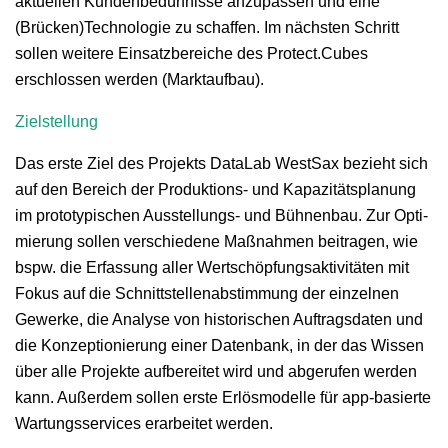
aktuellen Kun­denbedürfnisse anzu­passen und eine
(Brücken)Technologie zu schaf­fen. Im näch­sten Schritt
sollen weit­ere Ein­satzbere­iche des Protect.Cubes
erschlossen wer­den (Mark­tauf­bau).
Ziel­stel­lung
Das erste Ziel des Pro­jek­ts Data­L­ab West­Sax bezieht sich
auf den Bere­ich der Pro­duk­tions- und Kapaz­ität­s­pla­nung
im pro­to­typ­is­chen Ausstel­lungs- und Büh­nen­bau. Zur Opti­
mierung sollen ver­schiedene Maß­nah­men beitra­gen, wie
bspw. die Erfas­sung aller Wertschöp­fungsak­tiv­itäten mit
Fokus auf die Schnittstel­len­ab­stim­mung der einzel­nen
Gew­erke, die Analyse von his­torischen Auf­trags­dat­en und
die Konzep­tion­ierung ein­er Daten­bank, in der das Wis­sen
über alle Pro­jek­te auf­bere­it­et wird und abgerufen wer­den
kann. Außer­dem sollen erste Erlös­mod­elle für app-basierte
Wartungsser­vices erar­beit­et werden.