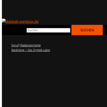
Suchen nach:
+
Simul
-Realexperimente
Backstage — Das Digitale Labor