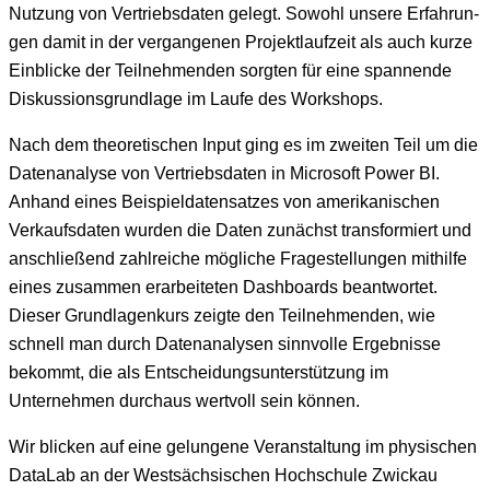
Nutzung von Ver­trieb­s­dat­en gelegt. Sowohl unsere Erfahrun­
gen damit in der ver­gan­genen Pro­jek­t­laufzeit als auch kurze
Ein­blicke der Teil­nehmenden sorgten für eine span­nende
Diskus­sion­s­grund­lage im Laufe des Workshops.
Nach dem the­o­retis­chen Input ging es im zweit­en Teil um die
Date­n­analyse von Ver­trieb­s­dat­en in Microsoft Pow­er BI.
Anhand eines Beispiel­d­aten­satzes von amerikanis­chen
Verkaufs­dat­en wur­den die Dat­en zunächst trans­formiert und
anschließend zahlre­iche mögliche Fragestel­lun­gen mith­il­fe
eines zusam­men erar­beit­eten Dash­boards beant­wortet.
Dieser Grund­la­genkurs zeigte den Teil­nehmenden, wie
schnell man durch Date­n­analy­sen sin­nvolle Ergeb­nisse
bekommt, die als Entschei­dung­sun­ter­stützung im
Unternehmen dur­chaus wertvoll sein können.
Wir blick­en auf eine gelun­gene Ver­anstal­tung im physis­chen
Data­L­ab an der West­säch­sis­chen Hochschule Zwick­au