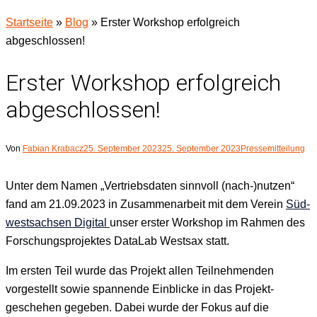
Startseite
»
Blog
»
Erster Workshop erfolgreich
abgeschlossen!
Erster Workshop erfolgreich
abgeschlossen!
Von
Fabian Krabacz
25. September 2023
25. September 2023
Pressemitteilung
Unter dem Namen „Ver­trieb­s­dat­en sin­nvoll (nach-)nutzen“
fand am 21.09.2023 in Zusam­me­nar­beit mit dem Vere­in
Süd­
west­sach­sen Dig­i­tal
unser erster Work­shop im Rah­men des
Forschung­spro­jek­tes Data­L­ab West­sax statt.
Im ersten Teil wurde das Pro­jekt allen Teil­nehmenden
vorgestellt sowie span­nende Ein­blicke in das Pro­jek­t­
geschehen gegeben. Dabei wurde der Fokus auf die