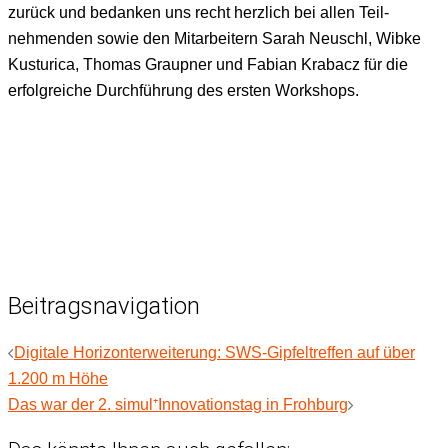
zurück und bedanken uns recht her­zlich bei allen Teil­
nehmenden sowie den Mitar­beit­ern Sarah Neuschl, Wibke
Kus­turi­ca, Thomas Graup­n­er und Fabi­an Krabacz für die
erfol­gre­iche Durch­führung des ersten Workshops.
Beitragsnavigation
Digitale Horizonterweiterung: SWS-Gipfeltreffen auf über
1.200 m Höhe
Das war der 2. simul⁺Innovationstag in Frohburg