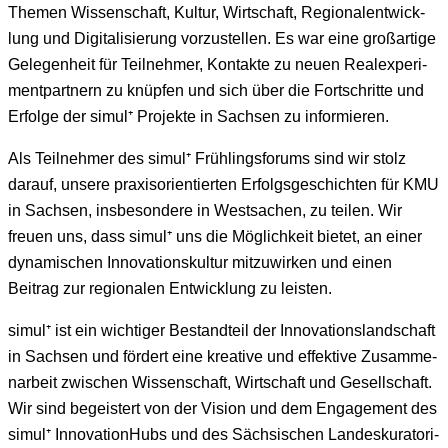
The­men Wis­senschaft, Kul­tur, Wirtschaft, Regiona­len­twick­
lung und Dig­i­tal­isierung vorzustellen. Es war eine großar­tige
Gele­gen­heit für Teil­nehmer, Kon­tak­te zu neuen Real­ex­per­i­
ment­part­nern zu knüpfen und sich über die Fortschritte und
Erfolge der simul
⁺
Pro­jek­te in Sach­sen zu informieren.
Als Teil­nehmer des simul
⁺
Früh­lings­fo­rums sind wir stolz
darauf, unsere prax­isori­en­tierten Erfol­gs­geschicht­en für KMU
in Sach­sen, ins­beson­dere in West­sachen, zu teilen. Wir
freuen uns, dass simul
⁺
uns die Möglichkeit bietet, an ein­er
dynamis­chen Inno­va­tion­skul­tur mitzuwirken und einen
Beitrag zur regionalen Entwick­lung zu leisten.
simul
⁺
ist ein wichtiger Bestandteil der Inno­va­tion­s­land­schaft
in Sach­sen und fördert eine kreative und effek­tive Zusam­me­
nar­beit zwis­chen Wis­senschaft, Wirtschaft und Gesellschaft.
Wir sind begeis­tert von der Vision und dem Engage­ment des
simul
⁺
Inno­va­tion­Hubs und des Säch­sis­chen Lan­desku­ra­to­ri­