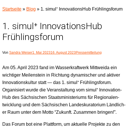
Startseite
»
Blog
»
1. simul⁺ InnovationsHub Frühlingsforum
1. simul⁺ InnovationsHub
Frühlingsforum
Von
Sandra Weiser
1. Mai 2023
16. August 2023
Pressemitteilung
Am 05. April 2023 fand im Wasserkraftwerk Mit­twei­da ein
wichtiger Meilen­stein in Rich­tung dynamis­ch­er und aktiv­er
Inno­va­tion­skul­tur statt — das 1. simul
⁺
Früh­lings­fo­rum.
Organ­isiert wurde die Ver­anstal­tung vom simul
⁺
Inno­va­tion­
Hub des Säch­sis­chen Staatsmin­is­teri­ums für Regiona­len­
twick­lung und dem Säch­sis­chen Lan­desku­ra­to­ri­um Ländlich­
er Raum unter dem Mot­to “Zukun­ft. Zusam­men bringen!”.
Das Forum bot eine Plat­tform, um aktuelle Pro­jek­te zu den