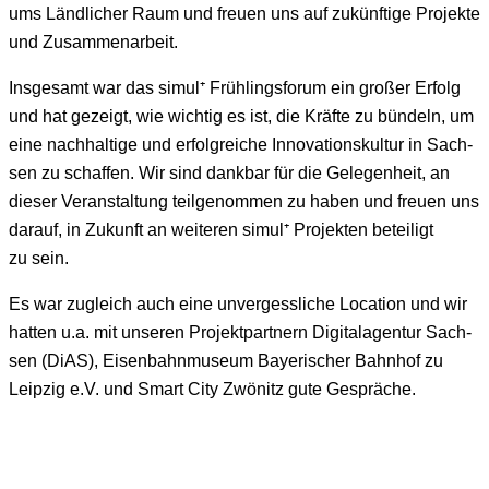
ums Ländlich­er Raum und freuen uns auf zukün­ftige Pro­jek­te
und Zusammenarbeit.
Ins­ge­samt war das simul
⁺
Früh­lings­fo­rum ein großer Erfolg
und hat gezeigt, wie wichtig es ist, die Kräfte zu bün­deln, um
eine nach­haltige und erfol­gre­iche Inno­va­tion­skul­tur in Sach­
sen zu schaf­fen. Wir sind dankbar für die Gele­gen­heit, an
dieser Ver­anstal­tung teilgenom­men zu haben und freuen uns
darauf, in Zukun­ft an weit­eren simul
⁺
Pro­jek­ten beteiligt
zu sein.
Es war zugle­ich auch eine unvergessliche Loca­tion und wir
hat­ten u.a. mit unseren Pro­jek­t­part­nern Dig­i­ta­la­gen­tur Sach­
sen (DiAS), Eisen­bah­n­mu­se­um Bay­erisch­er Bahn­hof zu
Leipzig e.V. und Smart City Zwönitz gute Gespräche.