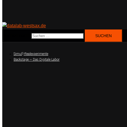
Suchen nach:
+
Simul
-Realexperimente
Backstage — Das Digitale Labor