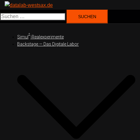
Suchen
nach:
+
Simul
-Realexperimente
Backstage — Das Digitale Labor